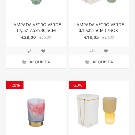
LAMPADA VETRO VERDE
LAMPADA VETRO VERDE
17,5x17,5xh.30,5CM
d.10xh.25CM C/BOX-
ROSE 189005
€28,00
€19,05
€36,00
€24,00
ACQUISTA
ACQUISTA
-20%
-20%