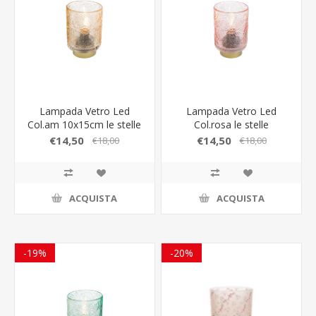
Lampada Vetro Led
Lampada Vetro Led
Col.am 10x15cm le stelle
Col.rosa le stelle
bomboniere
bomboniere
€14,50
€14,50
€18,00
€18,00
ACQUISTA
ACQUISTA
-19%
-20%