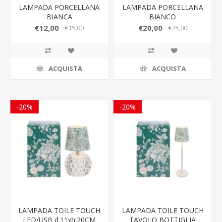
LAMPADA PORCELLANA
LAMPADA PORCELLANA
BIANCA
BIANCO
8,5x8,5xh.13,5CM
11,5x11,5xh.17CM
€12,00
€20,00
€15,00
€25,00
C/SHOPPER
C/SHOPPER
ACQUISTA
ACQUISTA
-20%
-20%
LAMPADA TOILE TOUCH
LAMPADA TOILE TOUCH
LED/USB d.11xh.20CM
TAVOLO BOTTIGLIA