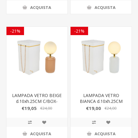
ACQUISTA
ACQUISTA
-21%
-21%
LAMPADA VETRO BEIGE
LAMPADA VETRO
d.10xh.25CM C/BOX-
BIANCA d.10xh.25CM
ROSE 189005
C/BOX-ROSE 189005
€19,05
€19,00
€24,00
€24,00
ACQUISTA
ACQUISTA