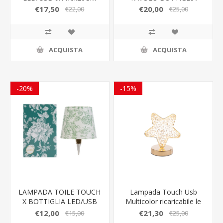
COLOR/BOX
LED/USB d.11xh.38CM
€17,50
€20,00
€22,00
€25,00
ACQUISTA
ACQUISTA
-20%
-15%
LAMPADA TOILE TOUCH
Lampada Touch Usb
X BOTTIGLIA LED/USB
Multicolor ricaricabile le
d.11xh.14CM
stelle bomboniere
€12,00
€21,30
€15,00
€25,00