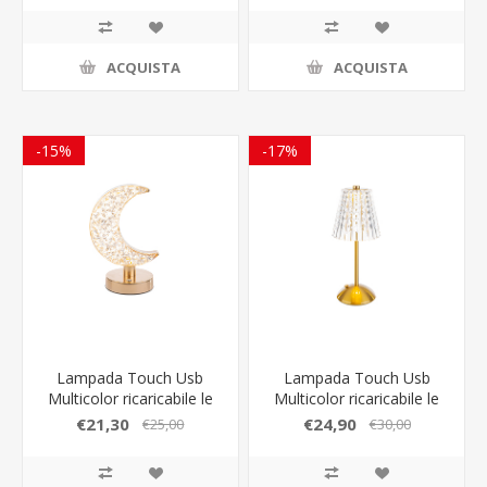
ACQUISTA
ACQUISTA
-15%
-17%
Lampada Touch Usb
Lampada Touch Usb
Multicolor ricaricabile le
Multicolor ricaricabile le
stelle bomboniere
stelle bomboniere
€21,30
€24,90
€25,00
€30,00