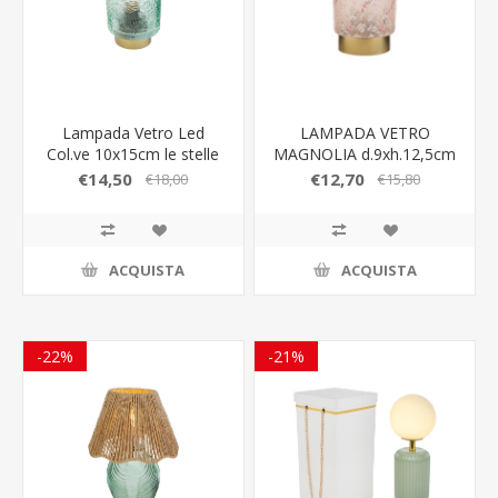
Lampada Vetro Led
LAMPADA VETRO
Col.ve 10x15cm le stelle
MAGNOLIA d.9xh.12,5cm
bomboniere
C/SHOPPER LE STELLE
€14,50
€12,70
€18,00
€15,80
BOMBONIERE
ACQUISTA
ACQUISTA
-22%
-21%