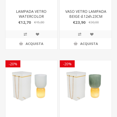
LAMPADA VETRO
VASO VETRO LAMPADA
WATERCOLOR
BEIGE d.12xh.23CM
d.9xh.12,5cm C/SHOPPER
C/BOX-ROSE 189005
€12,70
€23,90
€15,80
€30,00
LE STELLE
BOMBONIERE
ACQUISTA
ACQUISTA
-20%
-20%