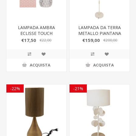
LAMPADA AMBRA
LAMPADA DA TERRA
ECLISSE TOUCH
METALLO PIANTANA
LED/USB D.13xh.27CM
PANNA 40xh.151cm
€17,50
€159,00
€22,00
€200,00
TOILE
11009
ACQUISTA
ACQUISTA
-22%
-21%