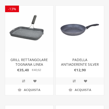
-13%
GRILL RETTANGOLARE
PADELLA
TOGNANA LINEA
ANTIADERENTE SILVER
MYTHOS 33.5X24X4 CM
ROCK 26CM
€35,40
€12,90
€40,62
ACQUISTA
ACQUISTA