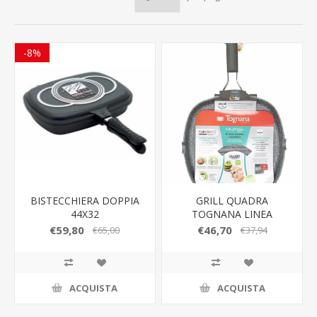
-8%
BISTECCHIERA DOPPIA
GRILL QUADRA
44X32
TOGNANA LINEA
MYTHOS 28X28 CM
€59,80
€46,70
€65,00
€37,94
ACQUISTA
ACQUISTA