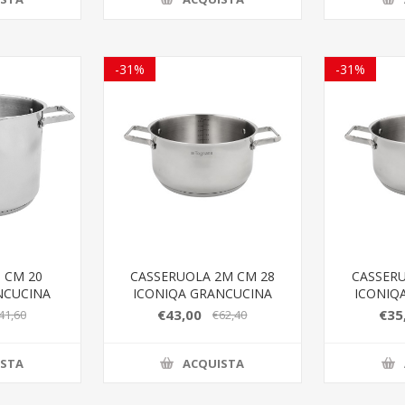
-31%
-31%
 CM 20
CASSERUOLA 2M CM 28
CASSERU
NCUCINA
ICONIQA GRANCUCINA
ICONIQ
€43,00
€35
41,60
€62,40
ISTA
ACQUISTA