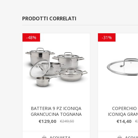
PRODOTTI CORRELATI
-48%
-31%
BATTERIA 9 PZ ICONIQA
COPERCHIO
GRANCUCINA TOGNANA
ICONIQA GRA
€129,00
€14,40
€249,60
€
ACQUISTA
ACQU