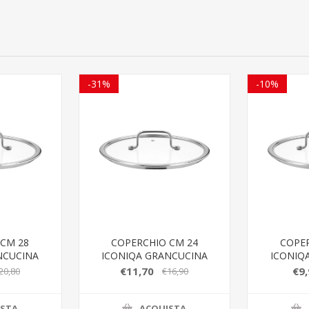
-31%
-10%
 CM 28
COPERCHIO CM 24
COPER
NCUCINA
ICONIQA GRANCUCINA
ICONIQ
€11,70
€9,
20,80
€16,90
ISTA
ACQUISTA