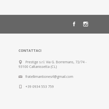
CONTATTACI
Prestige s.r.l. Via G. Borremans, 72/74 -
93100 Caltanissetta (CL)
fratellimantionesrl@gmail.com
+39 0934 553 759