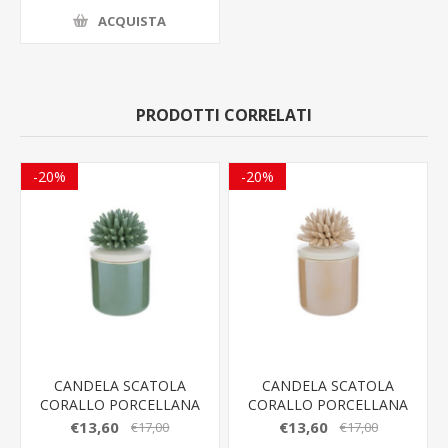
ACQUISTA
PRODOTTI CORRELATI
-20%
-20%
CANDELA SCATOLA
CANDELA SCATOLA
CORALLO PORCELLANA
CORALLO PORCELLANA
VERDE LE STELLE
BEIGE LE STELLE
€13,60
€13,60
€17,00
€17,00
BOMBONIERE
BOMBONIERE