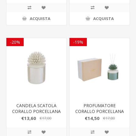
ACQUISTA
ACQUISTA
-20%
-19%
CANDELA SCATOLA
PROFUMATORE
CORALLO PORCELLANA
CORALLO PORCELLANA
BIANCA LE STELLE
VERDE 8,5x8,5xh.11,5CM
€13,60
€14,50
€17,00
€17,80
BOMBONIERE