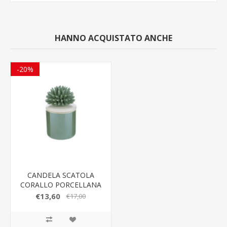
HANNO ACQUISTATO ANCHE
-20%
CANDELA SCATOLA
CORALLO PORCELLANA
VERDE LE STELLE
€13,60
€17,00
BOMBONIERE