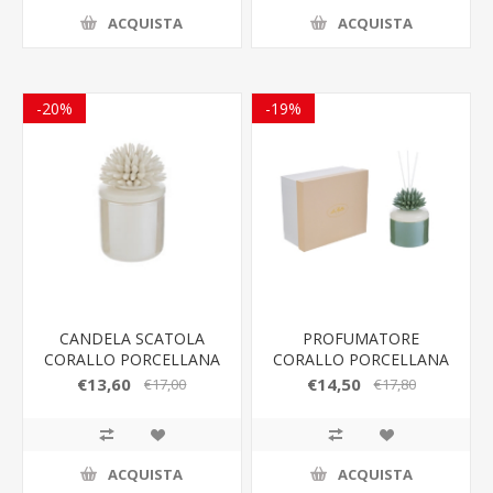
ACQUISTA
ACQUISTA
-20%
-19%
CANDELA SCATOLA
PROFUMATORE
CORALLO PORCELLANA
CORALLO PORCELLANA
BIANCA LE STELLE
VERDE 8,5x8,5xh.11,5CM
€13,60
€14,50
€17,00
€17,80
BOMBONIERE
ACQUISTA
ACQUISTA