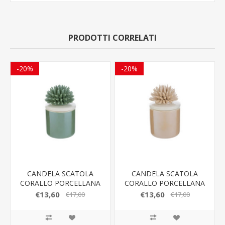
PRODOTTI CORRELATI
-20%
-20%
CANDELA SCATOLA
CANDELA SCATOLA
CORALLO PORCELLANA
CORALLO PORCELLANA
VERDE LE STELLE
BEIGE LE STELLE
€13,60
€13,60
€17,00
€17,00
BOMBONIERE
BOMBONIERE