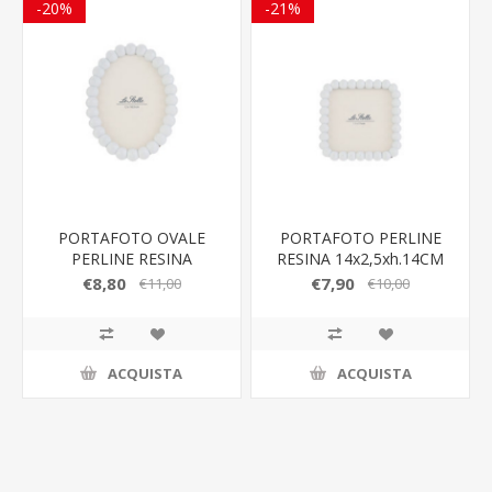
-20%
-21%
PORTAFOTO OVALE
PORTAFOTO PERLINE
PERLINE RESINA
RESINA 14x2,5xh.14CM
15,5x2,5xh.20CM
€8,80
€7,90
€11,00
€10,00
ACQUISTA
ACQUISTA