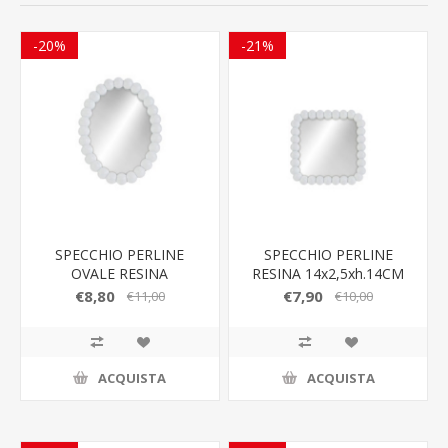
-20%
-21%
SPECCHIO PERLINE
SPECCHIO PERLINE
OVALE RESINA
RESINA 14x2,5xh.14CM
15,5x2,5xh.20CM
€8,80
€7,90
€11,00
€10,00
ACQUISTA
ACQUISTA