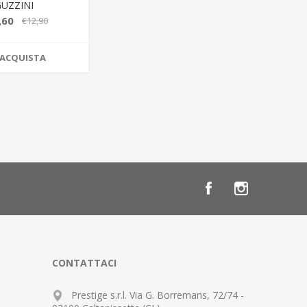
GUZZINI
,60
€12,90
ACQUISTA
CONTATTACI
Prestige s.r.l. Via G. Borremans, 72/74 -