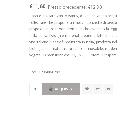
€11,60
Prezzo precedente:
€12,90
Posate Insalata Vanity Vanity, dove design, colore, 
collezione che propone un nuovo concetto di tavola d
proposte in tre mood cromatici che evocano la legger
della Terra. Design e materiali creano effetti che esa
vita italiano. Vanity è realizzata in Italia, prodotta n
biologica, un materiale organico rinnovabile, modern
vegetali.Dimensioni: cm. 27,5 x 6,3 Colore: Traspar
Cod.:
129600AR00
ACQUISTA