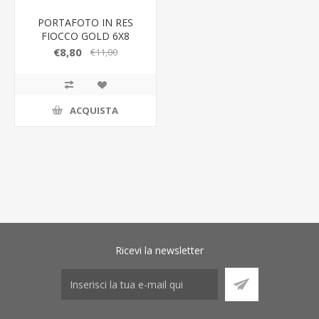
PORTAFOTO IN RES
FIOCCO GOLD 6X8
mis.est.11x15CM
€8,80
€11,00
ACQUISTA
Ricevi la newsletter