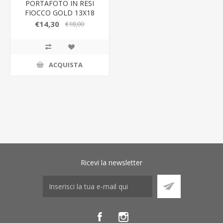
PORTAFOTO IN RESI
FIOCCO GOLD 13X18
mis.est.18x26CM
€14,30
€18,00
ACQUISTA
Ricevi la newsletter