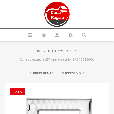
TUTTI PRODOTTI
Cornice esagoni 25° Anniversario18X24 52139/5L
PRECEDENTE
SUCCESSIVO
-24%