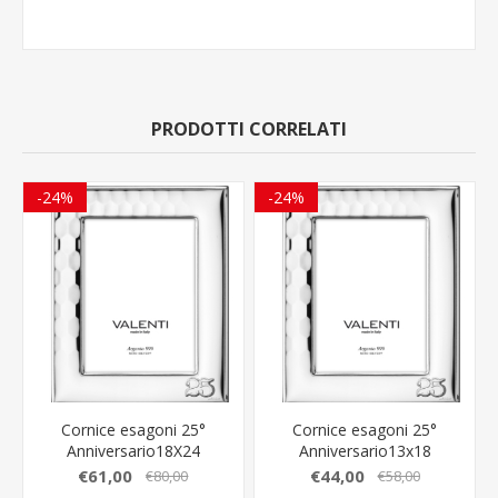
PRODOTTI CORRELATI
-24%
-24%
Cornice esagoni 25°
Cornice esagoni 25°
Anniversario18X24
Anniversario13x18
52139/5L
52139/4L
€61,00
€44,00
€80,00
€58,00