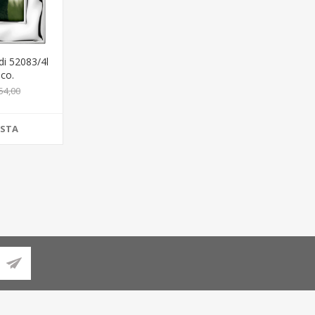
di 52083/4l
 co.
54,00
ISTA