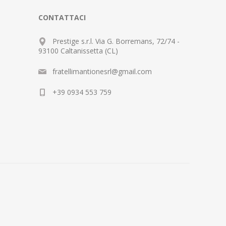
CONTATTACI
Prestige s.r.l. Via G. Borremans, 72/74 -
93100 Caltanissetta (CL)
fratellimantionesrl@gmail.com
+39 0934 553 759