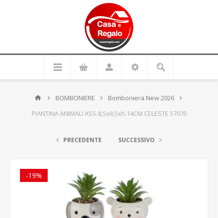
BOMBONIERE
Bomboniera New 2026
PIANTINA ANIMALI ASS.8,5x8,5xh.14CM CELESTE 57075
PRECEDENTE
SUCCESSIVO
-19%