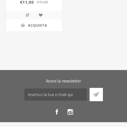
ROSA 57072
€11,00
€13,60
ACQUISTA
Ricevi la newsletter