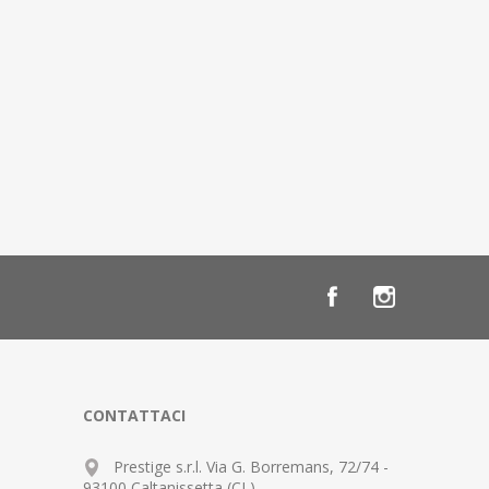
CONTATTACI
Prestige s.r.l. Via G. Borremans, 72/74 -
93100 Caltanissetta (CL)