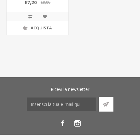
C/SHO156605
€7,20
€9,00
ACQUISTA
Ricevi la newsletter