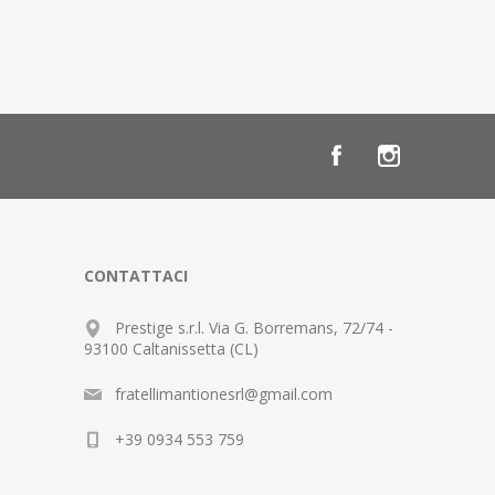
CONTATTACI
Prestige s.r.l. Via G. Borremans, 72/74 -
93100 Caltanissetta (CL)
fratellimantionesrl@gmail.com
+39 0934 553 759