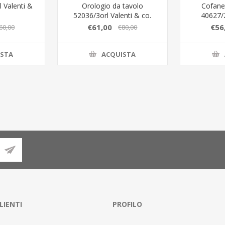
 Valenti &
Orologio da tavolo
Cofane
52036/3orl Valenti & co.
40627/2
€61,00
€56
60,00
€80,00
ISTA
ACQUISTA
LIENTI
PROFILO