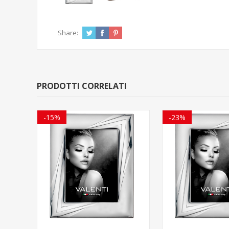
Share:
PRODOTTI CORRELATI
-15%
-23%