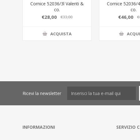
Cornice 52036/3l Valenti &
Cornice 52036/4l
co.
co.
€28,00
€46,00
€33,00
€
ACQUISTA
ACQU
Ricevi la newsletter
INFORMAZIONI
SERVIZIO C