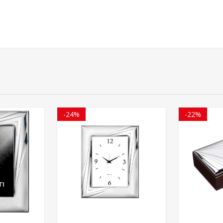
-24%
-22%