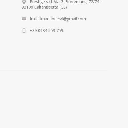
Prestige s.r.l. Via G. Borremans, 72/74 -
93100 Caltanissetta (CL)
fratellimantionesrl@gmail.com
+39 0934 553 759