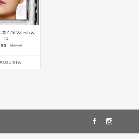
52001/5l Valenti &
co.
,90
€80,00
ACQUISTA