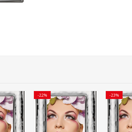
-22%
-23%