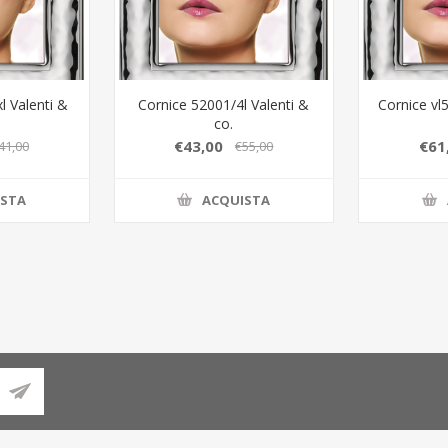
l Valenti &
Cornice 52001/4l Valenti &
Cornice vl
co.
€43,00
€61
41,00
€55,00
ISTA
ACQUISTA