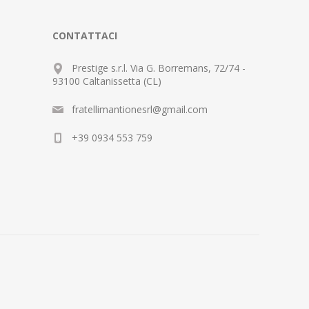
CONTATTACI
Prestige s.r.l. Via G. Borremans, 72/74 -
93100 Caltanissetta (CL)
fratellimantionesrl@gmail.com
+39 0934 553 759