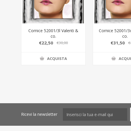
Cornice 52001/3l Valenti &
Cornice 52001/3x
co.
co.
€22,50
€31,50
€30,00
€
ACQUISTA
ACQU
Ricevi la newsletter